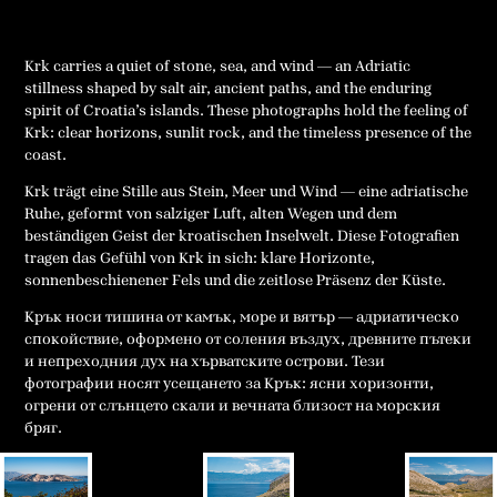
Krk carries a quiet of stone, sea, and wind — an Adriatic
stillness shaped by salt air, ancient paths, and the enduring
spirit of Croatia’s islands. These photographs hold the feeling of
Krk: clear horizons, sunlit rock, and the timeless presence of the
coast.
Krk trägt eine Stille aus Stein, Meer und Wind — eine adriatische
Ruhe, geformt von salziger Luft, alten Wegen und dem
beständigen Geist der kroatischen Inselwelt. Diese Fotografien
tragen das Gefühl von Krk in sich: klare Horizonte,
sonnenbeschienener Fels und die zeitlose Präsenz der Küste.
Крък носи тишина от камък, море и вятър — адриатическо
спокойствие, оформено от соления въздух, древните пътеки
и непреходния дух на хърватските острови. Тези
фотографии носят усещането за Крък: ясни хоризонти,
огрени от слънцето скали и вечната близост на морския
бряг.