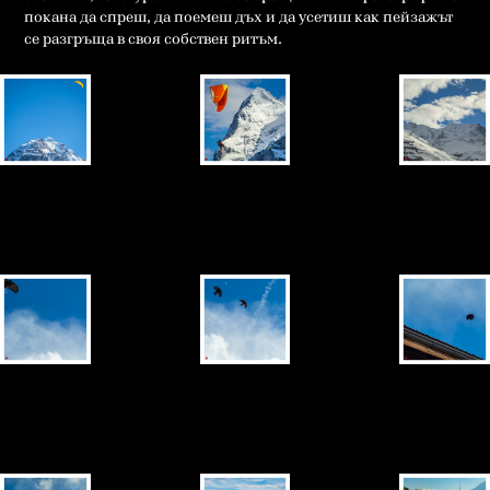
покана да спреш, да поемеш дъх и да усетиш как пейзажът
се разгръща в своя собствен ритъм.