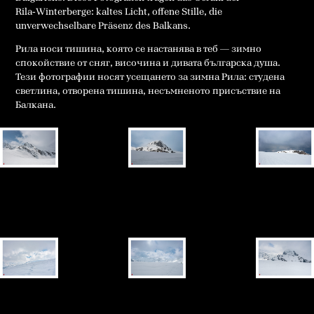
Rila‑Winterberge: kaltes Licht, offene Stille, die
unverwechselbare Präsenz des Balkans.
Рила носи тишина, която се настанява в теб — зимно
спокойствие от сняг, височина и дивата българска душа.
Тези фотографии носят усещането за зимна Рила: студена
светлина, отворена тишина, несъмненото присъствие на
Балкана.